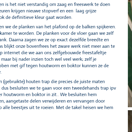
 ben is het niet verstandig om zaag en freeswerk te doen
euren krijgen nieuwe stopverf en een laag grijze
ok de definitieve kleur gaat worden.
n we de planken van het plafond op de balken spijkeren.
amer te worden. De planken voor de vloer gaan we zelf
bank. Daarna zagen we ze op exact dezelfde breedte en
s blijkt onze bovenfrees het zware werk niet meer aan te
p internet die we aan ons zelfgebouwde freestafeltje
maar bij nader inzien toch wel veel werk; zelf je
ebben met gif tegen houtworm en boktor kunnen ze de
.
 (gebruikte) houten trap die precies de juiste maten
it dus besluiten we te gaan voor een tweedehands trap ipv
 er houtworm en boktor in zit.. We besluiten hem
ren, aangetaste delen verwijderen en vervangen door
p alle beestjes uit te roeien. Met de takel heisen we hem