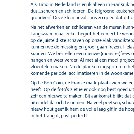
Als Timo in Nederland is en ik alleen in Frankrijk
dus...schuren en schilderen. De felgroene keukend
grondverf. Deze kleur bevalt ons zo goed dat dit o
Na het afwerken en schilderen van de muren kunne
Langszaam maar zeker begint het een echte woonk
op de juiste dikte schaven op onze vlak vandikte
kunnen we de messing en groef gaan frezen. Helaa
kunnen. We bestellen een nieuwe (monster)frees o
hangen en weer verder! Al met al een mooi project 
vloerdelen maken. Na de planken ingspoten te h
komende periode acclimatiseren in de woonkamer
Op Le Bon Coin, de Franse marktplaats zien we een
heeft. Op de foto's ziet ie er ook nog best goed u
zelf een nieuwe te maken. Bij aankomst blijkt dat
uiteindelijk toch te nemen. Na veel poetsen, schu
nieuw hout geef ik hem de volle laag gif in de hoo
in het trapgat, past perfect!